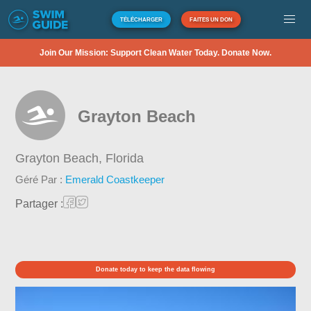
TÉLÉCHARGER
FAITES UN DON
Join Our Mission: Support Clean Water Today. Donate Now.
Grayton Beach
Grayton Beach,
Florida
Géré Par :
Emerald Coastkeeper
Partager :
Donate today to keep the data flowing