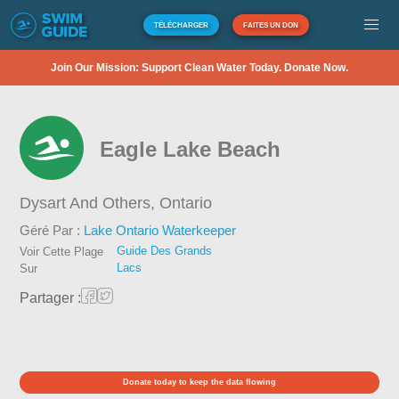
TÉLÉCHARGER
FAITES UN DON
Join Our Mission: Support Clean Water Today. Donate Now.
Eagle Lake Beach
Dysart And Others,
Ontario
Géré Par :
Lake Ontario Waterkeeper
Guide Des Grands
Voir Cette Plage
Lacs
Sur
Partager :
Donate today to keep the data flowing