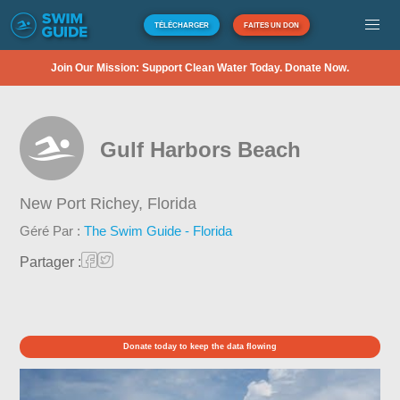
TÉLÉCHARGER
FAITES UN DON
Join Our Mission: Support Clean Water Today. Donate Now.
Gulf Harbors Beach
New Port Richey,
Florida
Géré Par :
The Swim Guide - Florida
Partager :
Donate today to keep the data flowing