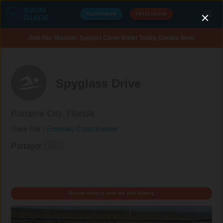
TÉLÉCHARGER
FAITES UN DON
Join Our Mission: Support Clean Water Today. Donate Now.
Spyglass Drive
Panama City,
Florida
Géré Par :
Emerald Coastkeeper
Partager :
Donate today to keep the data flowing