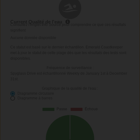
Current Qualité de l'eau
Consultez l'onglet Info Source pour comprendre ce que ces résultats
signifient
Aucune donnée disponible
Ce statut est basé sur le dernier échantillon. Emerald Coastkeeper
met à jour le statut de cette plage dès que les résultats des tests sont
disponibles.
Fréquence de surveillance :
Spyglass Drive est échantillonné Weekly de January 1st à December
31st.
Graphique de la qualité de l'eau :
Diagramme circulaire
Diagramme à barres