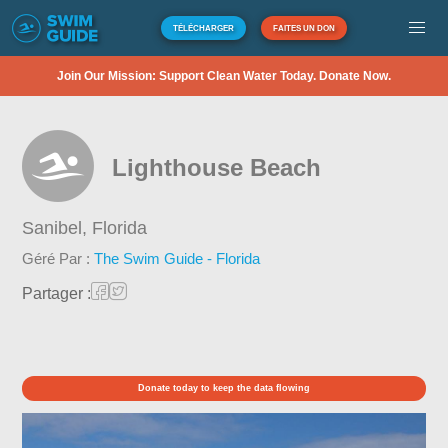
TÉLÉCHARGER
FAITES UN DON
Join Our Mission: Support Clean Water Today. Donate Now.
Lighthouse Beach
Sanibel,
Florida
Géré Par :
The Swim Guide - Florida
Partager :
Donate today to keep the data flowing