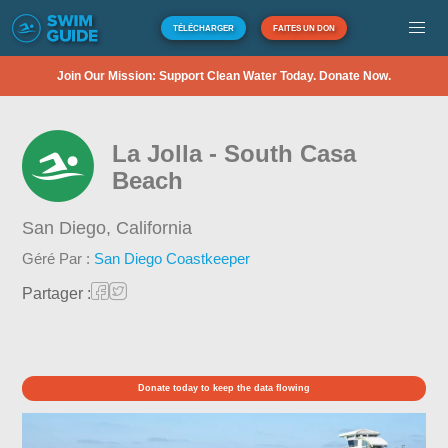
TÉLÉCHARGER
FAITES UN DON
Join Our Mission: Support Clean Water Today. Donate Now.
La Jolla - South Casa
Beach
San Diego,
California
Géré Par :
San Diego Coastkeeper
Partager :
Donate today to keep the data flowing