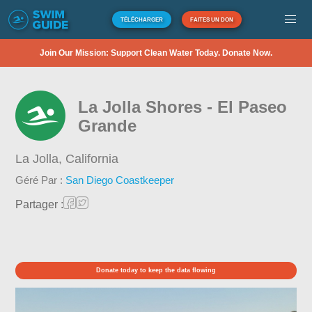
TÉLÉCHARGER
FAITES UN DON
Join Our Mission: Support Clean Water Today. Donate Now.
La Jolla Shores - El Paseo
Grande
La Jolla,
California
Géré Par :
San Diego Coastkeeper
Partager :
Donate today to keep the data flowing