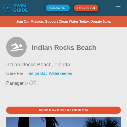
TÉLÉCHARGER
FAITES UN DON
Join Our Mission: Support Clean Water Today. Donate Now.
Indian Rocks Beach
Indian Rocks Beach,
Florida
Géré Par :
Tampa Bay Waterkeeper
Partager :
Donate today to keep the data flowing