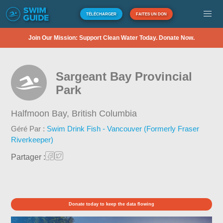
TÉLÉCHARGER
FAITES UN DON
Join Our Mission: Support Clean Water Today. Donate Now.
Sargeant Bay Provincial
Park
Halfmoon Bay,
British Columbia
Géré Par :
Swim Drink Fish - Vancouver (Formerly Fraser
Riverkeeper)
Partager :
Donate today to keep the data flowing