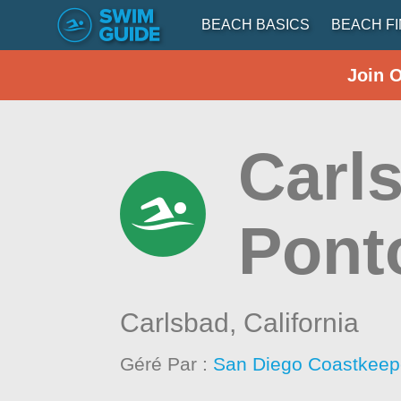
BEACH BASICS
BEACH F
Join 
Carl
Pont
Carlsbad,
California
Géré Par :
San Diego Coastkeep