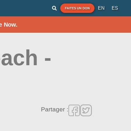
EN
ES
FAITES UN DON
e Now.
ach -
Partager :