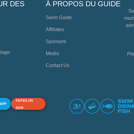
UR DES
À PROPOS DU GUIDE
Sw
Swim Guide
mome
advi
Affiliates
Sponsors
plage
Media
Ple
Contact Us
FAITES UN
 APP
DON