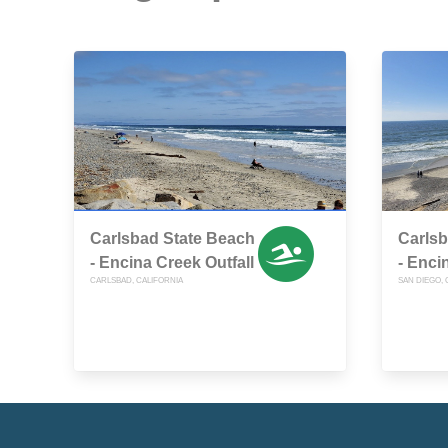
Carlsbad State Beach
Carlsb
- Encina Creek Outfall
- Enci
CARLSBAD, CALIFORNIA
SAN DIEGO, 