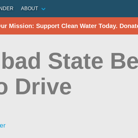
INDER
ABOUT
Our Mission: Support Clean Water Today. Donat
sbad State Be
o Drive
er