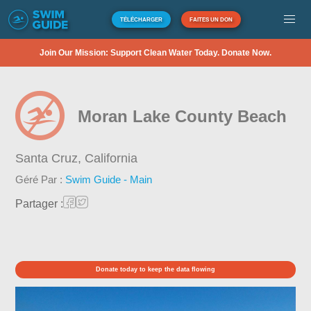
TÉLÉCHARGER
FAITES UN DON
Join Our Mission: Support Clean Water Today. Donate Now.
Moran Lake County Beach
Santa Cruz,
California
Géré Par :
Swim Guide - Main
Partager :
Donate today to keep the data flowing