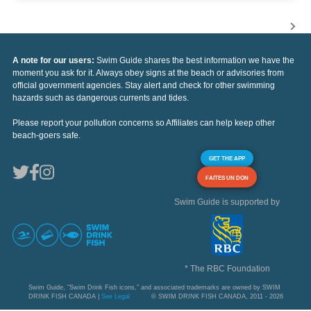
A note for our users:
Swim Guide shares the best information we have the
moment you ask for it. Always obey signs at the beach or advisories from
official government agencies. Stay alert and check for other swimming
hazards such as dangerous currents and tides.
Please report your pollution concerns so Affiliates can help keep other
beach-goers safe.
GET THE APP
FAITES UN DON
Swim Guide is supported by
* The RBC Foundation
Swim Guide, "Swim Drink Fish icons," and associated trademarks are owned by SWIM
DRINK FISH CANADA |
See Legal
© SWIM DRINK FISH CANADA, 2011 - 2026