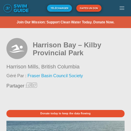
TÉLÉCHARGER
FAITES UN DON
Join Our Mission: Support Clean Water Today. Donate Now.
Harrison Bay – Kilby
Provincial Park
Harrison Mills,
British Columbia
Géré Par :
Fraser Basin Council Society
Partager :
Donate today to keep the data flowing