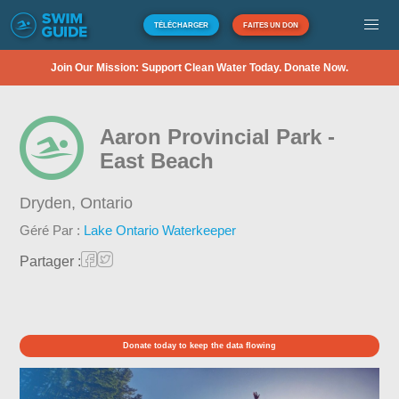
TÉLÉCHARGER
FAITES UN DON
Join Our Mission: Support Clean Water Today. Donate Now.
Aaron Provincial Park -
East Beach
Dryden,
Ontario
Géré Par :
Lake Ontario Waterkeeper
Partager :
Donate today to keep the data flowing