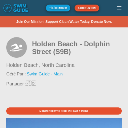
TÉLÉCHARGER
FAITES UN DON
Join Our Mission: Support Clean Water Today. Donate Now.
Holden Beach - Dolphin
Street (S9B)
Holden Beach,
North Carolina
Géré Par :
Swim Guide - Main
Partager :
Donate today to keep the data flowing