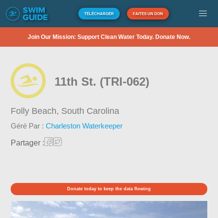
TÉLÉCHARGER
FAITES UN DON
Join Our Mission: Support Clean Water Today. Donate Now.
11th St. (TRI-062)
Folly Beach,
South Carolina
Géré Par :
Charleston Waterkeeper
Partager :
Donate today to keep the data flowing