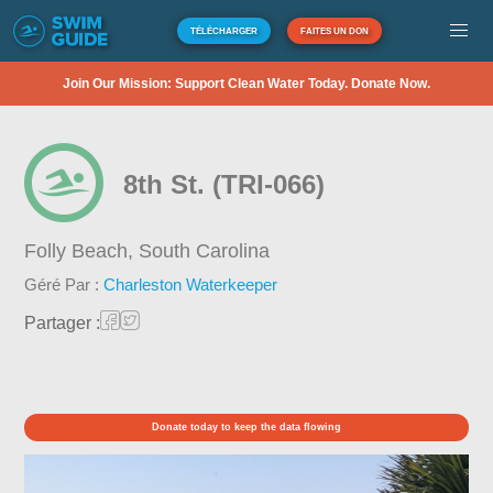
TÉLÉCHARGER
FAITES UN DON
Join Our Mission: Support Clean Water Today. Donate Now.
8th St. (TRI-066)
Folly Beach,
South Carolina
Géré Par :
Charleston Waterkeeper
Partager :
Donate today to keep the data flowing