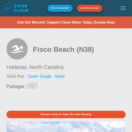
TÉLÉCHARGER
FAITES UN DON
Join Our Mission: Support Clean Water Today. Donate Now.
Fisco Beach (N38)
Hatteras,
North Carolina
Géré Par :
Swim Guide - Main
Partager :
Donate today to keep the data flowing