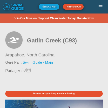
TÉLÉCHARGER
FAITES UN DON
Join Our Mission: Support Clean Water Today. Donate Now.
Gatlin Creek (C93)
Arapahoe,
North Carolina
Géré Par :
Swim Guide - Main
Partager :
Donate today to keep the data flowing