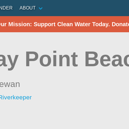
INDER
ABOUT
Our Mission: Support Clean Water Today. Donat
ay Point Bea
hewan
Riverkeeper