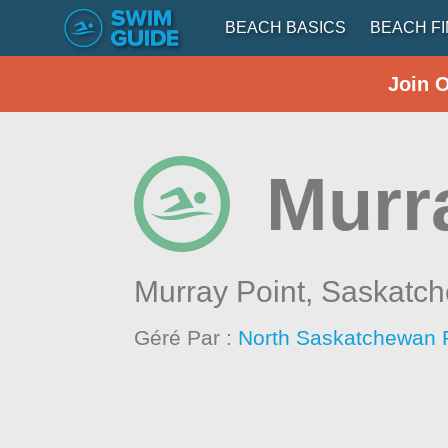
BEACH BASICS
BEACH F
Join 
Murr
Murray Point,
Saskatc
Géré Par :
North Saskatchewan 