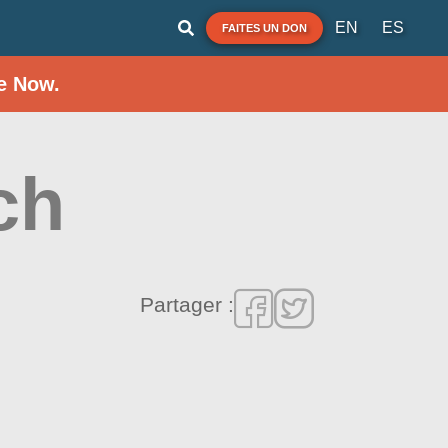
EN
ES
FAITES UN DON
e Now.
ch
Partager :