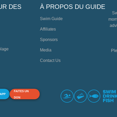
UR DES
À PROPOS DU GUIDE
Sw
Swim Guide
mome
advi
Affiliates
Sponsors
plage
Media
Ple
Contact Us
FAITES UN
 APP
DON