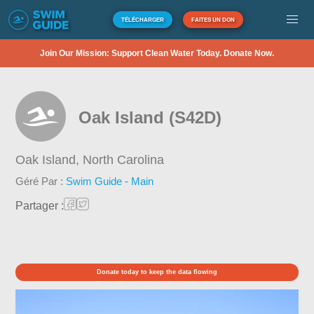
TÉLÉCHARGER
FAITES UN DON
Join Our Mission: Support Clean Water Today. Donate Now.
Oak Island (S42D)
Oak Island,
North Carolina
Géré Par :
Swim Guide - Main
Partager :
Donate today to keep the data flowing