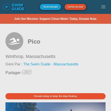
TÉLÉCHARGER
FAITES UN DON
Join Our Mission: Support Clean Water Today. Donate Now.
Pico
Winthrop,
Massachusetts
Géré Par :
The Swim Guide - Massachusetts
Partager :
Donate today to keep the data flowing