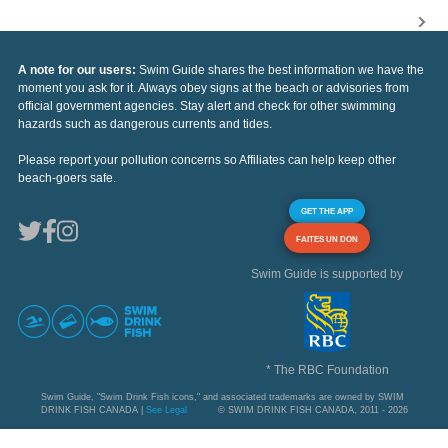
A note for our users:
Swim Guide shares the best information we have the
moment you ask for it. Always obey signs at the beach or advisories from
official government agencies. Stay alert and check for other swimming
hazards such as dangerous currents and tides.
Please report your pollution concerns so Affiliates can help keep other
beach-goers safe.
GET THE APP
FAITES UN DON
Swim Guide is supported by
* The RBC Foundation
Swim Guide, "Swim Drink Fish icons," and associated trademarks are owned by SWIM
DRINK FISH CANADA |
See Legal
© SWIM DRINK FISH CANADA, 2011 - 2026