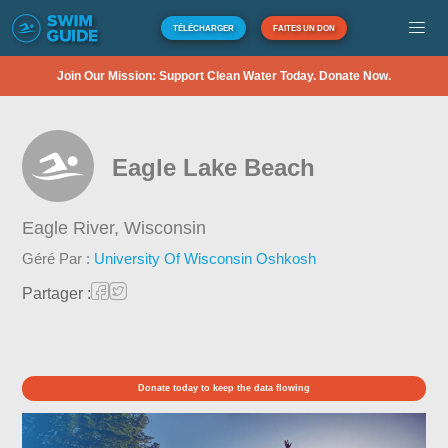
TÉLÉCHARGER
FAITES UN DON
Join Our Mission: Support Clean Water Today. Donate Now.
Eagle Lake Beach
Eagle River,
Wisconsin
Géré Par :
University Of Wisconsin Oshkosh
Partager :
Donate today to keep the data flowing