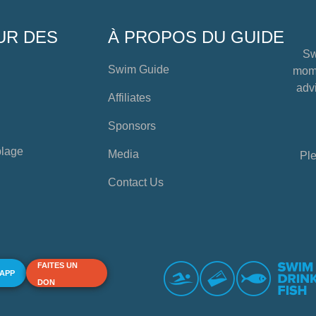
UR DES
À PROPOS DU GUIDE
Sw
Swim Guide
mome
advi
Affiliates
Sponsors
plage
Media
Ple
Contact Us
FAITES UN
 APP
DON