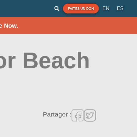
EN
ES
FAITES UN DON
e Now.
or Beach
Partager :