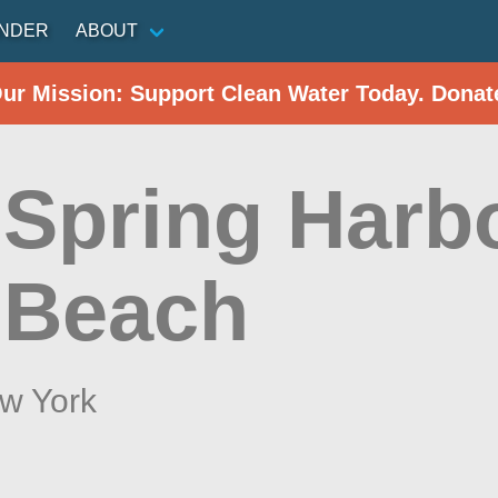
INDER
ABOUT
Our Mission: Support Clean Water Today. Donat
 Spring Harb
 Beach
w York