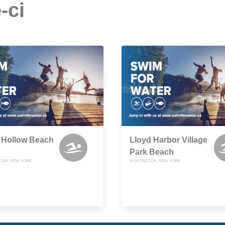
-ci
 Hollow Beach
Lloyd Harbor Village
Park Beach
LOW, NEW YORK
HUNTINGTON, NEW YORK