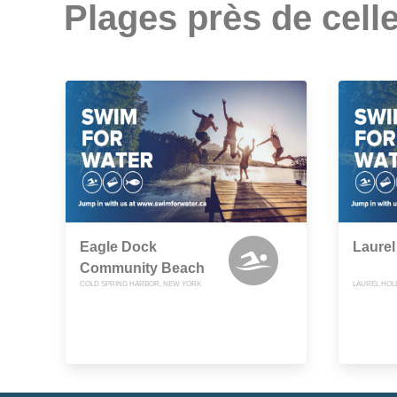
Plages près de celle
Eagle Dock
Laurel
Community Beach
COLD SPRING HARBOR, NEW YORK
LAUREL HOL