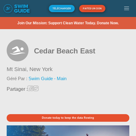
TÉLÉCHARGER
FAITES UN DON
Join Our Mission: Support Clean Water Today. Donate Now.
Cedar Beach East
Mt Sinai,
New York
Géré Par :
Swim Guide - Main
Partager :
Donate today to keep the data flowing