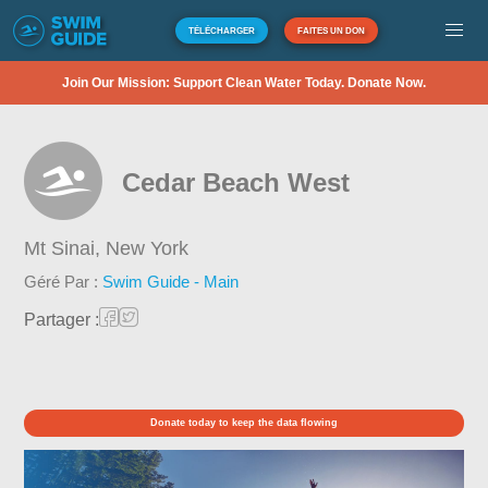
TÉLÉCHARGER
FAITES UN DON
Join Our Mission: Support Clean Water Today. Donate Now.
Cedar Beach West
Mt Sinai,
New York
Géré Par :
Swim Guide - Main
Partager :
Donate today to keep the data flowing