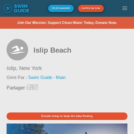
TÉLÉCHARGER
FAITES UN DON
Join Our Mission: Support Clean Water Today. Donate Now.
Islip Beach
Islip,
New York
Géré Par :
Swim Guide - Main
Partager :
Donate today to keep the data flowing