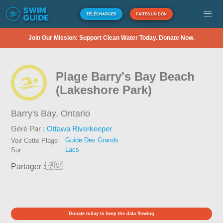
TÉLÉCHARGER
FAITES UN DON
Join Our Mission: Support Clean Water Today. Donate Now.
Plage Barry's Bay Beach
(Lakeshore Park)
Barry's Bay,
Ontario
Géré Par :
Ottawa Riverkeeper
Guide Des Grands
Voir Cette Plage
Lacs
Sur
Partager :
Donate today to keep the data flowing