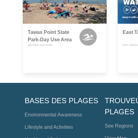
Tawas Point State
East T
Park-Day Use Area
BALDWIN, MICHIGAN
EAST TAWAS
BASES DES PLAGES
TROUVE
PLAGES
Environmental Awareness
See Regions
Lifestyle and Activities