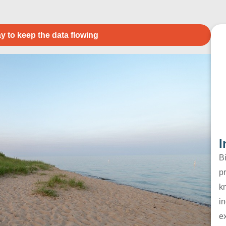
y to keep the data flowing
I
B
pr
k
in
e