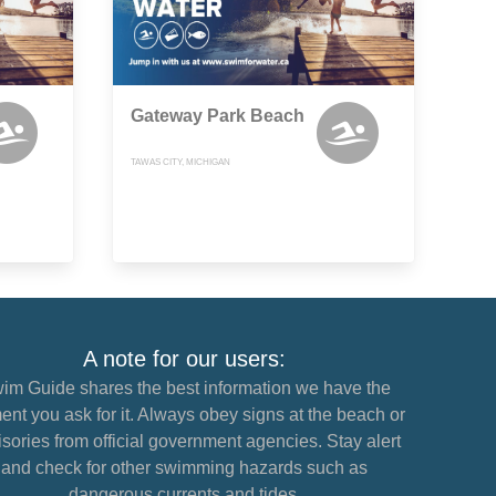
Gateway Park Beach
TAWAS CITY, MICHIGAN
A note for our users:
im Guide shares the best information we have the
nt you ask for it. Always obey signs at the beach or
sories from official government agencies. Stay alert
and check for other swimming hazards such as
dangerous currents and tides.