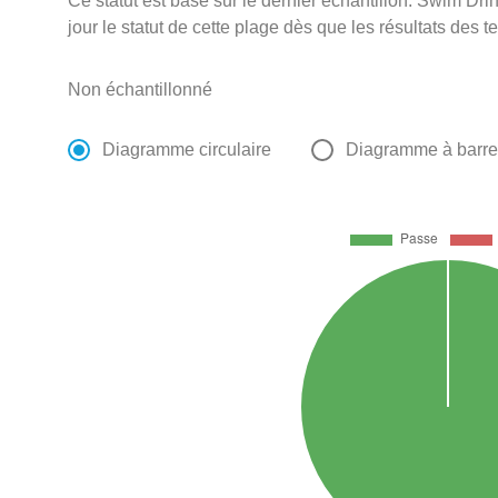
Ce statut est basé sur le dernier échantillon. Swim D
jour le statut de cette plage dès que les résultats des t
Non échantillonné
Diagramme circulaire
Diagramme à barr