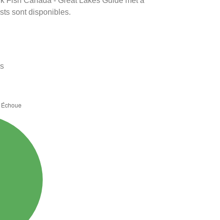
rink Fish Canada - Great Lakes Guide met à
ests sont disponibles.
es