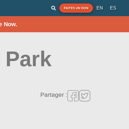
EN
ES
FAITES UN DON
e Now.
 Park
Partager :