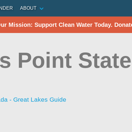
INDER
ABOUT
Our Mission: Support Clean Water Today. Donat
s Point State
da - Great Lakes Guide