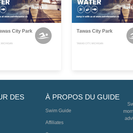
awas City Park
Tawas City Park
, MICHIGAN
TAWAS CITY, MICHIGAN
UR DES
À PROPOS DU GUIDE
Sw
Swim Guide
mome
advi
Affiliates