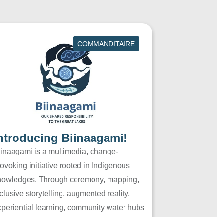
COMMANDITAIRE
ntroducing Biinaagami!
iinaagami is a multimedia, change-
ovoking initiative rooted in Indigenous
nowledges. Through ceremony, mapping,
clusive storytelling, augmented reality,
xperiential learning, community water hubs