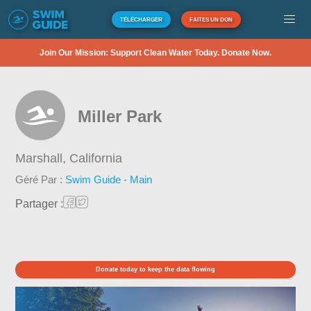
TÉLÉCHARGER
FAITES UN DON
Join Our Mission: Support Clean Water Today. Donate Now.
Miller Park
Marshall,
California
Géré Par :
Swim Guide - Main
Partager :
Donate today to keep the data flowing