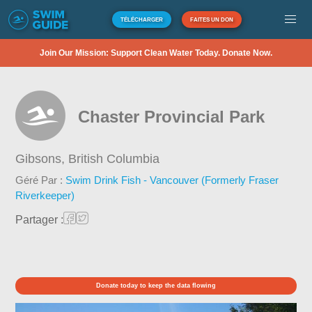
TÉLÉCHARGER
FAITES UN DON
Join Our Mission: Support Clean Water Today. Donate Now.
Chaster Provincial Park
Gibsons,
British Columbia
Géré Par :
Swim Drink Fish - Vancouver (Formerly Fraser
Riverkeeper)
Partager :
Donate today to keep the data flowing