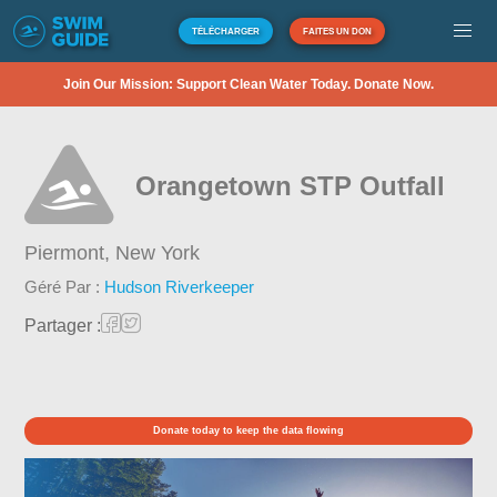
TÉLÉCHARGER
FAITES UN DON
Join Our Mission: Support Clean Water Today. Donate Now.
Orangetown STP Outfall
Piermont,
New York
Géré Par :
Hudson Riverkeeper
Partager :
Donate today to keep the data flowing