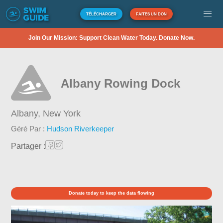
TÉLÉCHARGER
FAITES UN DON
Join Our Mission: Support Clean Water Today. Donate Now.
Albany Rowing Dock
Albany,
New York
Géré Par :
Hudson Riverkeeper
Partager :
Donate today to keep the data flowing