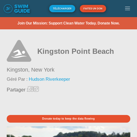
TÉLÉCHARGER
FAITES UN DON
Join Our Mission: Support Clean Water Today. Donate Now.
Kingston Point Beach
Kingston,
New York
Géré Par :
Hudson Riverkeeper
Partager :
Donate today to keep the data flowing