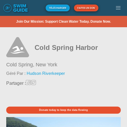
TÉLÉCHARGER
FAITES UN DON
Join Our Mission: Support Clean Water Today. Donate Now.
Cold Spring Harbor
Cold Spring,
New York
Géré Par :
Hudson Riverkeeper
Partager :
Donate today to keep the data flowing