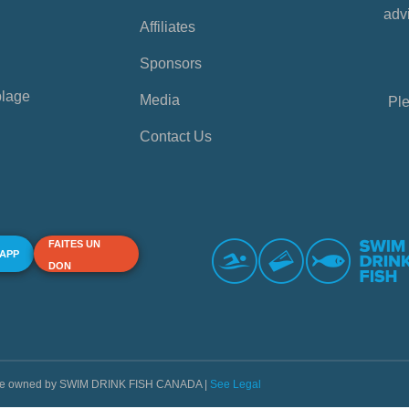
advi
Affiliates
Sponsors
plage
Media
Ple
Contact Us
FAITES UN
 APP
DON
s are owned by SWIM DRINK FISH CANADA |
See Legal