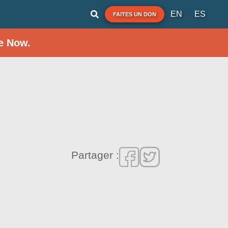
EN
ES
FAITES UN DON
e Now.
Partager :