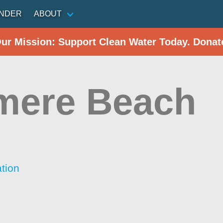
INDER
ABOUT
Our Mission: Support Clean Water Today. Donat
smere Beach
tion