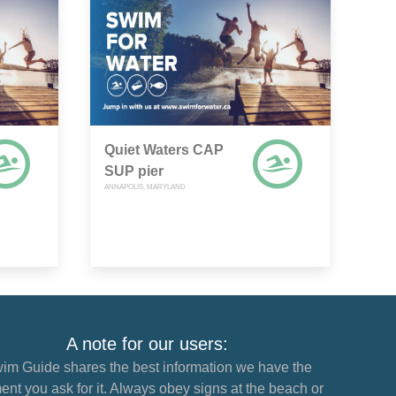
Quiet Waters CAP
SUP pier
ANNAPOLIS, MARYLAND
A note for our users:
im Guide shares the best information we have the
nt you ask for it. Always obey signs at the beach or