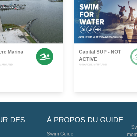
ere Marina
Capital SUP - NOT
ACTIVE
 MARYLAND
ANNAPOLIS, MARYLAND
UR DES
À PROPOS DU GUIDE
Sw
Swim Guide
mome