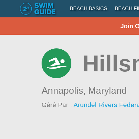
BEACH BASICS
BEACH F
Join 
Hill
Annapolis,
Maryland
Géré Par :
Arundel Rivers Federa