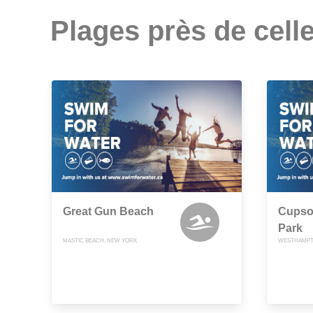
Plages près de celle
Great Gun Beach
Cupso
Park
MASTIC BEACH, NEW YORK
WESTHAMPT