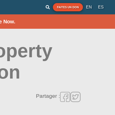
EN
ES
FAITES UN DON
e Now.
operty
ion
Partager :