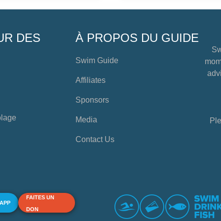
UR DES
À PROPOS DU GUIDE
Sw
Swim Guide
mome
advi
Affiliates
Sponsors
plage
Media
Ple
Contact Us
FAITES UN
 APP
DON