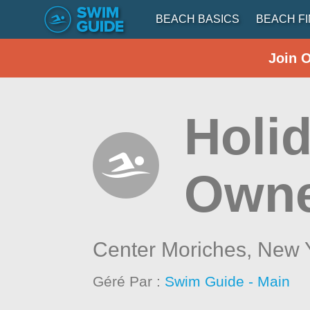
BEACH BASICS
BEACH F
Join 
Holi
Owne
Center Moriches,
New 
Géré Par :
Swim Guide - Main