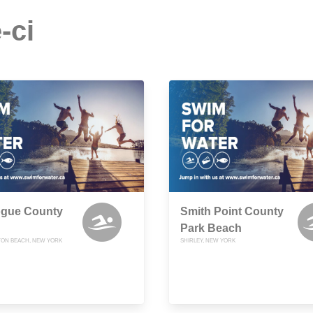
-ci
gue County
Smith Point County
Park Beach
ON BEACH, NEW YORK
SHIRLEY, NEW YORK