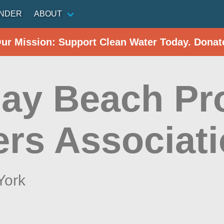
INDER
ABOUT
Our Mission: Support Clean Water Today. Donat
day Beach Pr
rs Associat
York