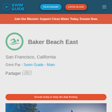
TÉLÉCHARGER
FAITES UN DON
Join Our Mission: Support Clean Water Today. Donate Now.
Baker Beach East
San Francisco,
California
Géré Par :
Swim Guide - Main
Partager :
Donate today to keep the data flowing