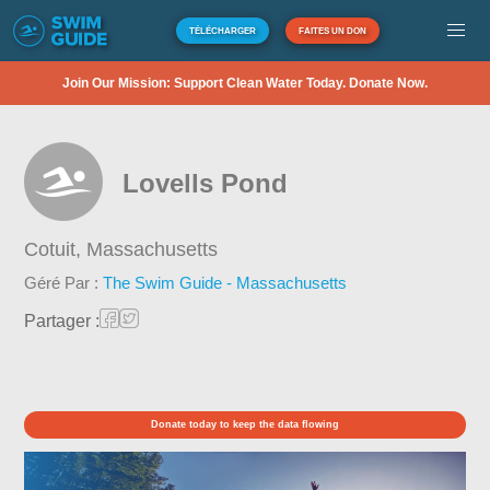
TÉLÉCHARGER
FAITES UN DON
Join Our Mission: Support Clean Water Today. Donate Now.
Lovells Pond
Cotuit,
Massachusetts
Géré Par :
The Swim Guide - Massachusetts
Partager :
Donate today to keep the data flowing