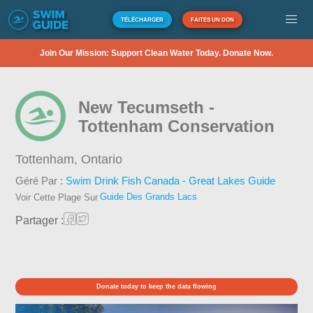
TÉLÉCHARGER
FAITES UN DON
Join Our Mission: Support Clean Water Today. Donate Now.
New Tecumseth -
Tottenham Conservation
Tottenham,
Ontario
Géré Par :
Swim Drink Fish Canada - Great Lakes Guide
Guide Des Grands Lacs
Voir Cette Plage Sur
Partager :
Donate today to keep the data flowing