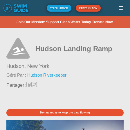
TÉLÉCHARGER
FAITES UN DON
Join Our Mission: Support Clean Water Today. Donate Now.
Hudson Landing Ramp
Hudson,
New York
Géré Par :
Hudson Riverkeeper
Partager :
Donate today to keep the data flowing