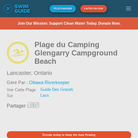
TÉLÉCHARGER
FAITES UN DON
Join Our Mission: Support Clean Water Today. Donate Now.
Plage du Camping
Glengarry Campground
Beach
Lancaster,
Ontario
Géré Par :
Ottawa Riverkeeper
Guide Des Grands
Voir Cette Plage
Lacs
Sur
Partager :
Donate today to keep the data flowing