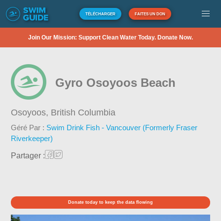
TÉLÉCHARGER
FAITES UN DON
Join Our Mission: Support Clean Water Today. Donate Now.
Gyro Osoyoos Beach
Osoyoos,
British Columbia
Géré Par :
Swim Drink Fish - Vancouver (Formerly Fraser
Riverkeeper)
Partager :
Donate today to keep the data flowing