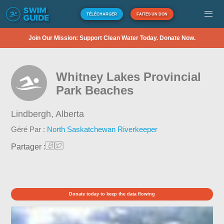
TÉLÉCHARGER
FAITES UN DON
Join Our Mission: Support Clean Water Today. Donate Now.
Whitney Lakes Provincial
Park Beaches
Lindbergh,
Alberta
Géré Par :
North Saskatchewan Riverkeeper
Partager :
Donate today to keep the data flowing