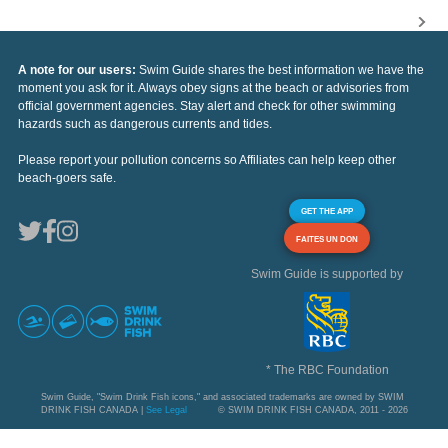
A note for our users:
Swim Guide shares the best information we have the
moment you ask for it. Always obey signs at the beach or advisories from
official government agencies. Stay alert and check for other swimming
hazards such as dangerous currents and tides.
Please report your pollution concerns so Affiliates can help keep other
beach-goers safe.
GET THE APP
FAITES UN DON
Swim Guide is supported by
* The RBC Foundation
Swim Guide, "Swim Drink Fish icons," and associated trademarks are owned by SWIM
DRINK FISH CANADA |
See Legal
© SWIM DRINK FISH CANADA, 2011 - 2026