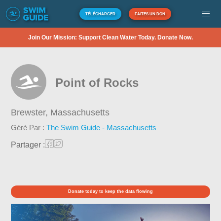
TÉLÉCHARGER
FAITES UN DON
Join Our Mission: Support Clean Water Today. Donate Now.
Point of Rocks
Brewster,
Massachusetts
Géré Par :
The Swim Guide - Massachusetts
Partager :
Donate today to keep the data flowing