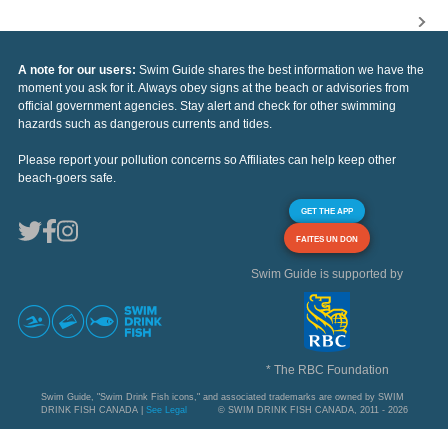
A note for our users:
Swim Guide shares the best information we have the
moment you ask for it. Always obey signs at the beach or advisories from
official government agencies. Stay alert and check for other swimming
hazards such as dangerous currents and tides.
Please report your pollution concerns so Affiliates can help keep other
beach-goers safe.
GET THE APP
FAITES UN DON
Swim Guide is supported by
* The RBC Foundation
Swim Guide, "Swim Drink Fish icons," and associated trademarks are owned by SWIM
DRINK FISH CANADA |
See Legal
© SWIM DRINK FISH CANADA, 2011 - 2026