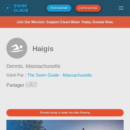
TÉLÉCHARGER
FAITES UN DON
Join Our Mission: Support Clean Water Today. Donate Now.
Haigis
Dennis,
Massachusetts
Géré Par :
The Swim Guide - Massachusetts
Partager :
Donate today to keep the data flowing