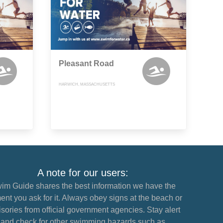
Pleasant Road
HARWICH, MASSACHUSETTS
A note for our users:
im Guide shares the best information we have the
nt you ask for it. Always obey signs at the beach or
sories from official government agencies. Stay alert
and check for other swimming hazards such as