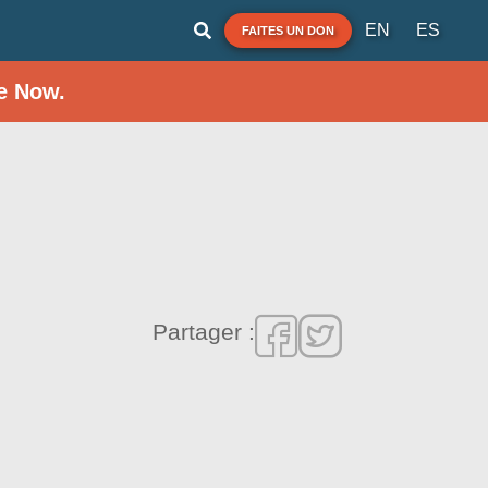
EN
ES
FAITES UN DON
e Now.
Partager :