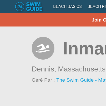
BEACH BASICS
BEACH F
Join 
Inma
Dennis,
Massachusetts
Géré Par :
The Swim Guide - Ma