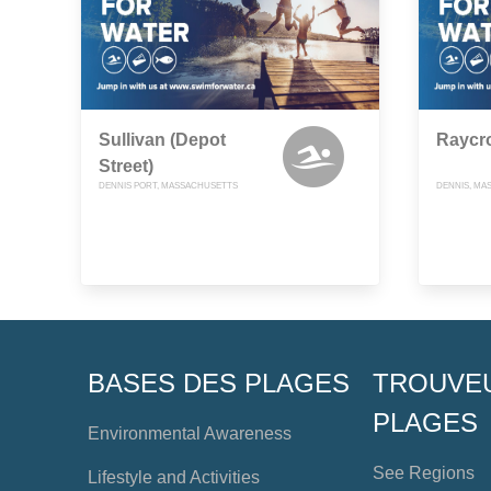
Sullivan (Depot
Raycro
Street)
DENNIS PORT, MASSACHUSETTS
DENNIS, MA
BASES DES PLAGES
TROUVE
PLAGES
Environmental Awareness
See Regions
Lifestyle and Activities