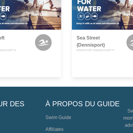
ft
Sea Street
(Dennisport)
SSACHUSETTS
DENNIS PORT, MASSACHUSETTS
UR DES
À PROPOS DU GUIDE
Sw
Swim Guide
mome
advi
Affiliates