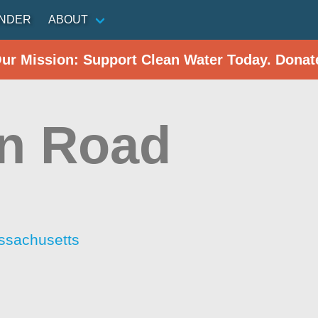
INDER
ABOUT
Our Mission: Support Clean Water Today. Donat
n Road
ssachusetts