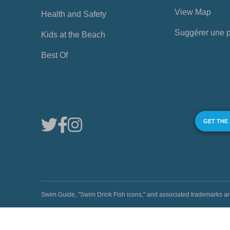
View Map
Health and Safety
Suggérer une 
Kids at the Beach
Best Of
GET THE
Swim Guide, "Swim Drink Fish icons," and associated trademark