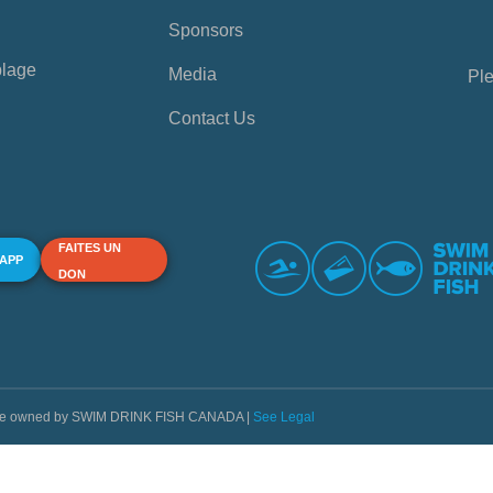
Sponsors
plage
Media
Ple
Contact Us
FAITES UN
 APP
DON
s are owned by SWIM DRINK FISH CANADA |
See Legal