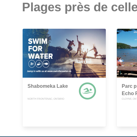
Plages près de celle
Shabomeka Lake
Parc p
Echo P
NORTH FRONTENAC, ONTARIO
CLOYNE, ON