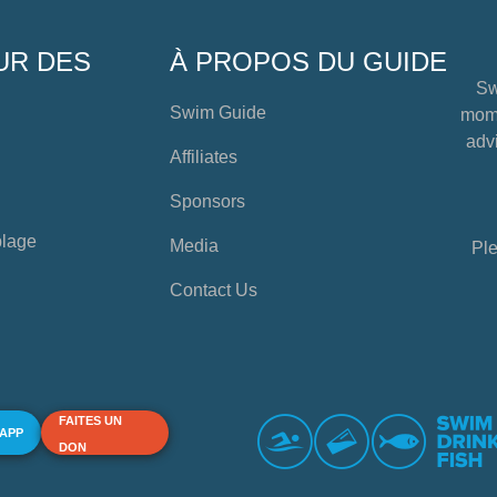
UR DES
À PROPOS DU GUIDE
Sw
Swim Guide
mome
advi
Affiliates
Sponsors
plage
Media
Ple
Contact Us
FAITES UN
 APP
DON