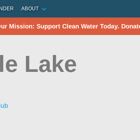
INDER
ABOUT
Our Mission: Support Clean Water Today. Donat
le Lake
Hub