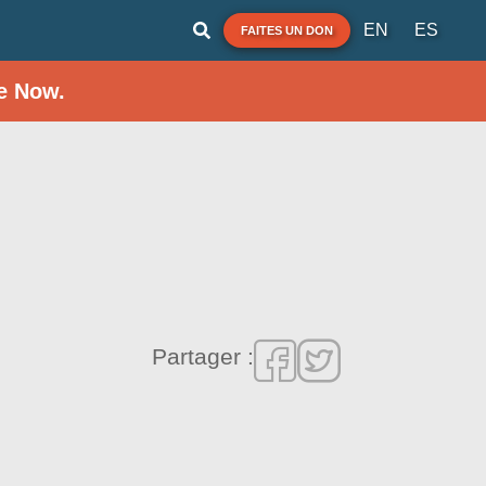
EN
ES
FAITES UN DON
e Now.
Partager :