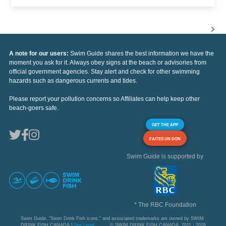
A note for our users:
Swim Guide shares the best information we have the
moment you ask for it. Always obey signs at the beach or advisories from
official government agencies. Stay alert and check for other swimming
hazards such as dangerous currents and tides.
Please report your pollution concerns so Affiliates can help keep other
beach-goers safe.
GET THE APP
FAITES UN DON
Swim Guide is supported by
* The RBC Foundation
Swim Guide, "Swim Drink Fish icons," and associated trademarks are owned by SWIM
DRINK FISH CANADA |
See Legal
© SWIM DRINK FISH CANADA, 2011 - 2026