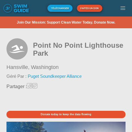
TÉLÉCHARGER
FAITES UN DON
Join Our Mission: Support Clean Water Today. Donate Now.
Point No Point Lighthouse
Park
Hansville,
Washington
Géré Par :
Puget Soundkeeper Alliance
Partager :
Donate today to keep the data flowing