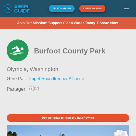
TÉLÉCHARGER
FAITES UN DON
Join Our Mission: Support Clean Water Today. Donate Now.
Burfoot County Park
Olympia,
Washington
Géré Par :
Puget Soundkeeper Alliance
Partager :
Donate today to keep the data flowing