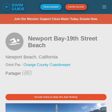
TÉLÉCHARGER
FAITES UN DON
Join Our Mission: Support Clean Water Today. Donate Now.
Newport Bay-19th Street
Beach
Newport Beach,
California
Géré Par :
Orange County Coastkeeper
Partager :
Donate today to keep the data flowing